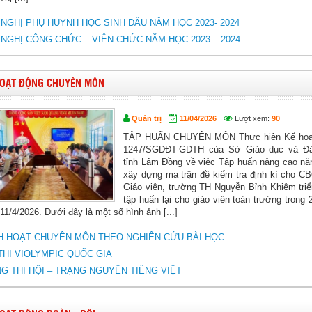
 NGHỊ PHỤ HUYNH HỌC SINH ĐẦU NĂM HỌC 2023- 2024
 NGHỊ CÔNG CHỨC – VIÊN CHỨC NĂM HỌC 2023 – 2024
OẠT ĐỘNG CHUYÊN MÔN
Quản trị
11/04/2026
Lượt xem:
90
TẬP HUẤN CHUYÊN MÔN Thực hiện Kế hoạ
1247/SGDĐT-GDTH của Sở Giáo dục và Đà
tỉnh Lâm Đồng về việc Tập huấn nâng cao nă
xây dựng ma trận đề kiểm tra định kì cho C
Giáo viên, trường TH Nguyễn Bỉnh Khiêm triể
tập huấn lại cho giáo viên toàn trường trong 
11/4/2026. Dưới đây là một số hình ảnh [...]
H HOẠT CHUYÊN MÔN THEO NGHIÊN CỨU BÀI HỌC
THI VIOLYMPIC QUỐC GIA
G THI HỘI – TRẠNG NGUYÊN TIẾNG VIỆT