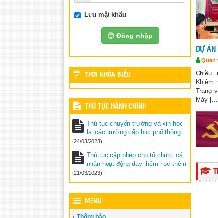
Lưu mật khẩu
Đăng nhập
DỰ ÁN
Quản t
Chiều 
THỜI KHÓA BIỂU
Khiêm 
Trang v
Máy [...
THỦ TỤC HÀNH CHÍNH
Thủ tục chuyển trường và xin học
lại các trường cấp học phổ thông
(24/03/2023)
Thủ tục cấp phép cho tổ chức, cá
nhân hoạt động dạy thêm học thêm
T
(21/03/2023)
MENU
Thông báo