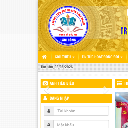
GIỚI THIỆU
TIN TỨC HOẠT ĐỘNG ĐỘI
Thứ năm, 06/08/2026
ẢNH TIÊU BIỂU
TI
ĐĂNG NHẬP