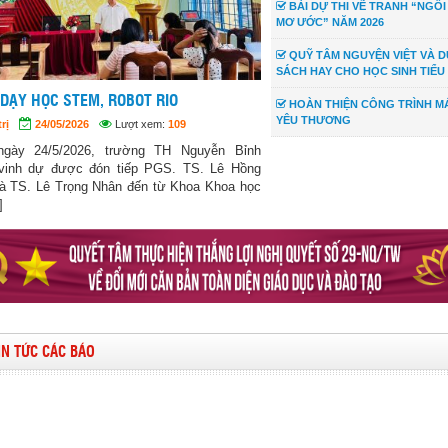
BÀI DỰ THI VẼ TRANH “NGÔI
MƠ ƯỚC” NĂM 2026
QUỸ TÂM NGUYỆN VIỆT VÀ D
SÁCH HAY CHO HỌC SINH TIỂU
 DẠY HỌC STEM, ROBOT RIO
HOÀN THIỆN CÔNG TRÌNH MÁ
YÊU THƯƠNG
rị
24/05/2026
Lượt xem:
109
ngày 24/5/2026, trường TH Nguyễn Bỉnh
vinh dự được đón tiếp PGS. TS. Lê Hồng
à TS. Lê Trọng Nhân đến từ Khoa Khoa học
]
IN TỨC CÁC BÁO