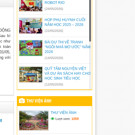
ROBOT RIO
(24/05/2026)
HỌP PHỤ HUYNH CUỐI
NĂM HỌC 2025 – 2026
 ĐỘNG
(22/05/2026)
au kì
ớc như
BÀI DỰ THI VẼ TRANH
n toàn
“NGÔI NHÀ MƠ ƯỚC” NĂM
01/05,
2026
ng với
(14/05/2026)
QUỸ TÂM NGUYỆN VIỆT
VÀ DỰ ÁN SÁCH HAY CHO
HỌC SINH TIỂU HỌC
(12/05/2026)
SINH HOẠT DƯỚI CỜ
TUẦN 33
THƯ VIỆN ẢNH
(04/05/2026)
THƯ VIỆN ẢNH
HOÀN THIỆN CÔNG
Lượt xem:
1059
t
TRÌNH MÁI CHE YÊU
THƯƠNG
(23/04/2026)