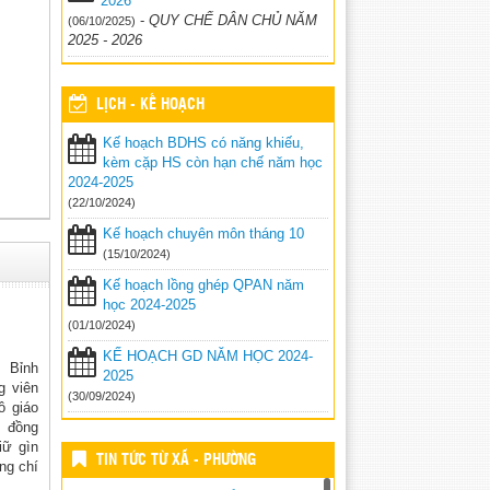
2026
-
QUY CHẾ DÂN CHỦ NĂM
(06/10/2025)
2025 - 2026
LỊCH - KẾ HOẠCH
Kế hoạch BDHS có năng khiếu,
kèm cặp HS còn hạn chế năm học
2024-2025
(22/10/2024)
Kế hoạch chuyên môn tháng 10
(15/10/2024)
Kế hoạch lồng ghép QPAN năm
học 2024-2025
(01/10/2024)
KẾ HOẠCH GD NĂM HỌC 2024-
 Bỉnh
2025
g viên
(30/09/2024)
ô giáo
, đồng
iữ gìn
TIN TỨC TỪ XÃ - PHƯỜNG
ng chí