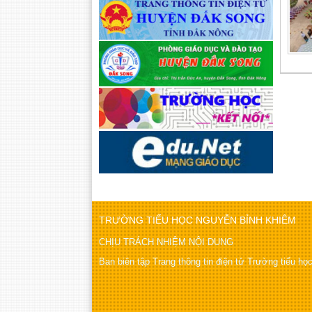
TRƯỜNG TIỂU HỌC NGUYỄN BỈNH KHIÊM
CHỊU TRÁCH NHIỆM NỘI DUNG
Ban biên tập Trang thông tin điện tử Trường tiểu h