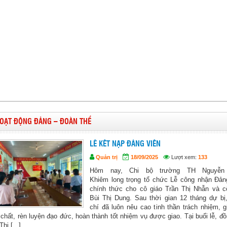
OẠT ĐỘNG ĐẢNG – ĐOÀN THỂ
LỄ KẾT NẠP ĐẢNG VIÊN
Quản trị
18/09/2025
Lượt xem:
133
Hôm nay, Chi bộ trường TH Nguyễn
Khiêm long trọng tổ chức Lễ công nhận Đản
chính thức cho cô giáo Trần Thị Nhẫn và c
Bùi Thị Dung. Sau thời gian 12 tháng dự bị
chí đã luôn nêu cao tinh thần trách nhiệm, g
chất, rèn luyện đạo đức, hoàn thành tốt nhiệm vụ được giao. Tại buổi lễ, đồ
hị [...]