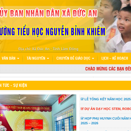
VĂN BẢN
TÀI NGUYÊN
CHUYÊN ĐỀ GIÁO DỤC
LỊCH – KẾ HOẠCH
CHÀO MỪNG CÁC BẠN ĐẾN VỚ
N TỨC - SỰ KIỆN
LỄ TỔNG KẾT NĂM HỌC 2025 
DỰ ÁN DẠY HỌC STEM, ROBO
HỌP PHỤ HUYNH CUỐI NĂM 
2025 – 2026