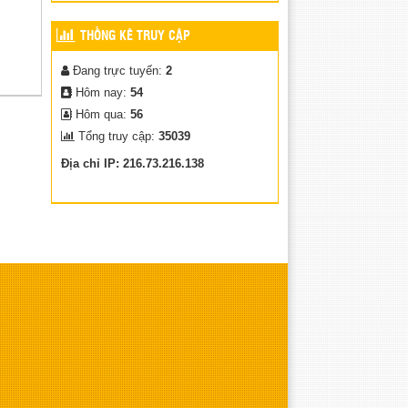
HƯỞNG ỨNG NGÀY SÁCH
THỐNG KÊ TRUY CẬP
VÀ VĂN HÓA ĐỌC VIỆT
NAM 21/04/2026
Đang trực tuyến:
2
(15/04/2026)
Hôm nay:
54
Hôm qua:
56
Tổng truy cập:
35039
Địa chỉ IP: 216.73.216.138