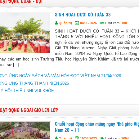
OẠT ĐỘNG ĐOÀN - ĐỘI
SINH HOẠT DƯỚI CỜ TUẦN 33
Quản trị
04/05/2026
Lượt xem:
108
SINH HOẠT DƯỚI CỜ TUẦN 33 – KHỞI
THÁNG 5 VỚI NHIỀU HOẠT ĐỘNG LỚN S
nghỉ lễ dài với những ngày lễ lớn của đất nư
Giỗ Tổ Hùng Vương, Ngày Giải phóng hoà
miền Nam 30/04 và Ngày Quốc tế Lao động 
nay các em học sinh Trường Tiểu học Nguyễn Bỉnh Khiêm đã trở lại trườ
ui, sự [...]
NG ỨNG NGÀY SÁCH VÀ VĂN HÓA ĐỌC VIỆT NAM 21/04/2026
NG ỨNG THÁNG THANH NIÊN 2026
Y HỘI THIẾU NHI VUI KHỎE
OẠT ĐỘNG NGOÀI GIỜ LÊN LỚP
Chuỗi hoạt động chào mừng ngày Nhà giáo Việ
Nam 20 – 11
Quản trị
15/03/2023
Lượt xem:
1054