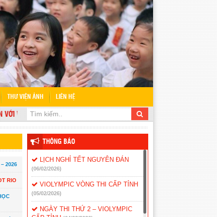
THƯ VIỆN ẢNH
LIÊN HỆ
I WEBSITE TRƯỜNG TIỂU HỌC NGUYỄN BỈNH KHIÊM
THÔNG BÁO
LỊCH NGHỈ TẾT NGUYÊN ĐÁN
– 2026
(06/02/2026)
T RIO
VIOLYMPIC VÒNG THI CẤP TỈNH
(05/02/2026)
HỌC
NGÀY THI THỨ 2 – VIOLYMPIC