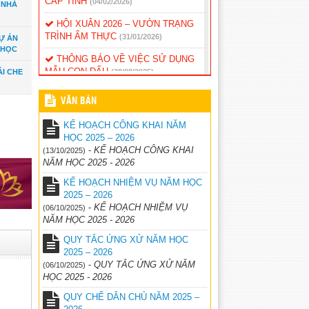
CẤP TỈNH
(04/02/2026)
 NHÀ
HỘI XUÂN 2026 – VƯỜN TRẠNG
TRÌNH ẨM THỰC
(31/01/2026)
Ự ÁN
 HỌC
THÔNG BÁO VỀ VIỆC SỬ DỤNG
MẪU CON DẤU
I CHE
(28/08/2025)
THÔNG BÁO TỰU TRƯỜNG NĂM
VĂN BẢN
HỌC 2025 – 2026
(21/08/2025)
KẾ HOẠCH CÔNG KHAI NĂM
Quyết định phê duyệt tài liệu giáo
HỌC 2025 – 2026
dục địa phương lớp 1,2,3,4,5 sử dụng
-
KẾ HOẠCH CÔNG KHAI
(13/10/2025)
trong cơ sở giáo dục phổ thông của
NĂM HỌC 2025 - 2026
tỉnh Đăk Nông
(26/05/2025)
KẾ HOẠCH NHIỆM VỤ NĂM HỌC
Thống kê đánh gia năng lực, phẩm
2025 – 2026
chất học sinh cuối năm
(26/05/2025)
-
KẾ HOẠCH NHIỆM VỤ
(06/10/2025)
NĂM HỌC 2025 - 2026
QUY TẮC ỨNG XỬ NĂM HỌC
2025 – 2026
-
QUY TẮC ỨNG XỬ NĂM
(06/10/2025)
HỌC 2025 - 2026
QUY CHẾ DÂN CHỦ NĂM 2025 –