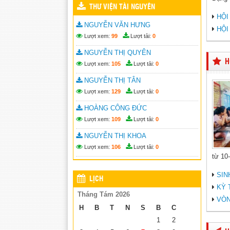
THƯ VIỆN TÀI NGUYÊN
HỘI
NGUYỄN VĂN HƯNG
HỘI
Lượt xem:
99
Lượt tải:
0
NGUYỄN THỊ QUYÊN
H
Lượt xem:
105
Lượt tải:
0
NGUYỄN THỊ TÂN
Lượt xem:
129
Lượt tải:
0
HOÀNG CÔNG ĐỨC
Lượt xem:
109
Lượt tải:
0
NGUYỄN THỊ KHOA
Lượt xem:
106
Lượt tải:
0
từ 10-
SIN
LỊCH
KỲ 
Tháng Tám 2026
VÒN
H
B
T
N
S
B
C
1
2