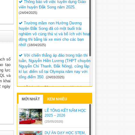
Thông báo vê việc tuyển dụng Giáo
viên huyện Đắk Song năm 2025.
(24/04/2025)
Trường mầm non Hướng Dương
huyện Đắk Song đã có một buổi trải
nghiệm vô cùng thú vị và bổ ích với hoạt
động thi bằng lái xe mini cho các bạn
nhỏ!
(18/04/2025)
Với chiến thắng áp đảo trong trận thi
ch số
tuần, Nguyễn Hiền Lương (THPT chuyên
o tạo
Nguyễn Chí Thanh, Đắk Nông), cũng lập
ng lực
kỉ lục điểm số tại Olympia năm nay với
BQL và
tổng điểm 350.
(24/03/2025)
n khai
2 ngày
Lễ kỷ niệm 50 năm ngày giải phóng
Đức Lập dự kiến sẽ diễn ra vào lúc 20h
ngày 9/3/2025 tại Quảng trường Đắk Mil.
MỚI NHẤT
XEM NHIỀU
(05/03/2025)
LỄ TỔNG KẾT NĂM HỌC
Kỳ thi chọn học sinh giỏi trung học cơ
2025 – 2026
sở cấp tỉnh, năm học 2024 – 2025 tại
(25/05/2026)
Hội đồng thi Đắk Song.
(05/03/2025)
DỰ ÁN DẠY HỌC STEM,