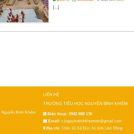
[...]
LIÊN HỆ
TRƯỜNG TIỂU HỌC NGUYỄN BỈNH KHIÊM
ọc Nguyễn Bỉnh Khiêm
Điện thoại:
0942 888 130
Email:
c1nguyenbinhkhiemds@gmail.com
Địa chỉ:
Thôn 10 Xã Đức An tỉnh Lâm Đồng