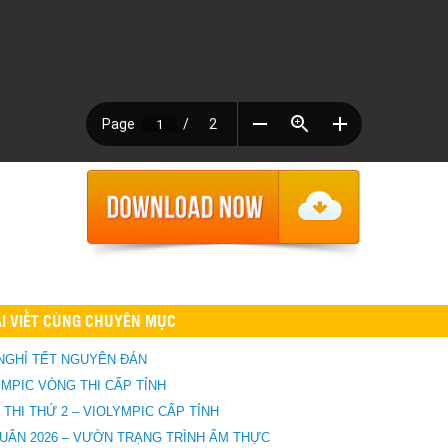
I VIẾT CÙNG CHUYÊN MỤC
 NGHỈ TẾT NGUYÊN ĐÁN
YMPIC VÒNG THI CẤP TỈNH
THI THỨ 2 – VIOLYMPIC CẤP TỈNH
XUÂN 2026 – VƯỜN TRẠNG TRÌNH ẨM THỰC