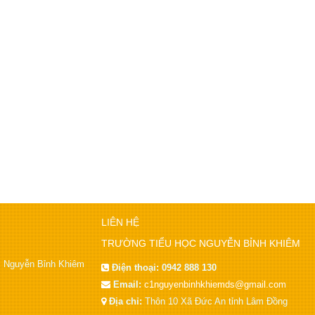
LIÊN HỆ
TRƯỜNG TIỂU HỌC NGUYỄN BỈNH KHIÊM
ọc Nguyễn Bỉnh Khiêm
Điện thoại:
0942 888 130
Email:
c1nguyenbinhkhiemds@gmail.com
Địa chỉ:
Thôn 10 Xã Đức An tỉnh Lâm Đồng