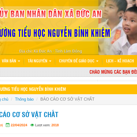
VĂN BẢN
TÀI NGUYÊN
CHUYÊN ĐỀ GIÁO DỤC
LỊCH – KẾ HOẠCH
CHÀO MỪNG CÁC BẠN ĐẾN VỚ
ƯỜNG TIỂU HỌC NGUYỄN BỈNH KHIÊM
g chủ
Thông báo
BÁO CÁO CƠ SỞ VẬT CHẤT
CÁO CƠ SỞ VẬT CHẤT
rị
22/04/2024
Lượt xem:
2018