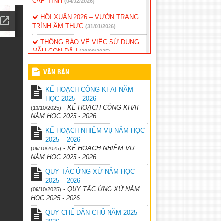
CẤP TỈNH
(04/02/2026)
HỘI XUÂN 2026 – VƯỜN TRẠNG
TRÌNH ẨM THỰC
(31/01/2026)
THÔNG BÁO VỀ VIỆC SỬ DỤNG
MẪU CON DẤU
(28/08/2025)
THÔNG BÁO TỰU TRƯỜNG NĂM
VĂN BẢN
HỌC 2025 – 2026
(21/08/2025)
KẾ HOẠCH CÔNG KHAI NĂM
Quyết định phê duyệt tài liệu giáo
HỌC 2025 – 2026
dục địa phương lớp 1,2,3,4,5 sử dụng
-
KẾ HOẠCH CÔNG KHAI
(13/10/2025)
trong cơ sở giáo dục phổ thông của
NĂM HỌC 2025 - 2026
tỉnh Đăk Nông
(26/05/2025)
KẾ HOẠCH NHIỆM VỤ NĂM HỌC
Thống kê đánh gia năng lực, phẩm
2025 – 2026
chất học sinh cuối năm
(26/05/2025)
-
KẾ HOẠCH NHIỆM VỤ
(06/10/2025)
NĂM HỌC 2025 - 2026
QUY TẮC ỨNG XỬ NĂM HỌC
2025 – 2026
-
QUY TẮC ỨNG XỬ NĂM
(06/10/2025)
HỌC 2025 - 2026
QUY CHẾ DÂN CHỦ NĂM 2025 –