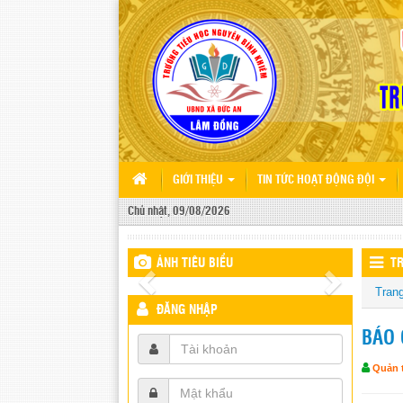
GIỚI THIỆU
TIN TỨC HOẠT ĐỘNG ĐỘI
Chủ nhật, 09/08/2026
ẢNH TIÊU BIỂU
TR
Tran
ĐĂNG NHẬP
BÁO 
Quản t