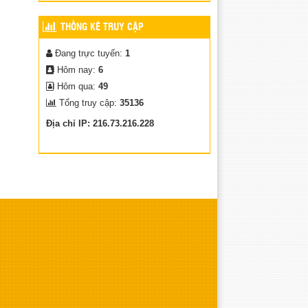
HƯỞNG ỨNG NGÀY SÁCH
THỐNG KÊ TRUY CẬP
VÀ VĂN HÓA ĐỌC VIỆT
NAM 21/04/2026
Đang trực tuyến:
1
(15/04/2026)
Hôm nay:
6
Hôm qua:
49
Tổng truy cập:
35136
Địa chỉ IP: 216.73.216.228