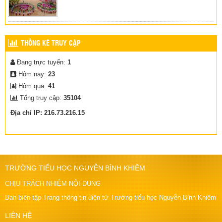
HƯỞNG ỨNG NGÀY SÁCH VÀ VĂN HÓA ĐỌC VIỆT NAM
21/04/2026
(15/04/2026)
THỐNG KÊ TRUY CẬP
Đang trực tuyến:
1
Hôm nay:
23
Hôm qua:
41
Tổng truy cập:
35104
Địa chỉ IP: 216.73.216.15
TRƯỜNG TIỂU HỌC NGUYỄN BỈNH KHIÊM
CHỊU TRÁCH NHIỆM NỘI DUNG
Ban biên tập Trang thông tin điện tử Trường tiểu học Nguyễn Bỉnh Khiêm
LIÊN HỆ