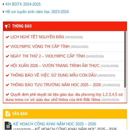
KH BDTX 2024-2025
Hồ sơ tuyển sinh năm học 2023-2024
THÔNG BÁO
LỊCH NGHỈ TẾT NGUYÊN ĐÁN
(06/02/2026)
VIOLYMPIC VÒNG THI CẤP TỈNH
(05/02/2026)
NGÀY THI THỨ 2 – VIOLYMPIC CẤP TỈNH
(04/02/2026)
HỘI XUÂN 2026 – VƯỜN TRẠNG TRÌNH ẨM THỰC
(31/01/2026)
THÔNG BÁO VỀ VIỆC SỬ DỤNG MẪU CON DẤU
(28/08/2025)
THÔNG BÁO TỰU TRƯỜNG NĂM HỌC 2025 – 2026
(21/08/2025)
Quyết định phê duyệt tài liệu giáo dục địa phương lớp 1,2,3,4,5 sử
dụng trong cơ sở giáo dục phổ thông của tỉnh Đăk Nông
(26/05/2025)
Thống kê đánh gia năng lực, phẩm chất học sinh cuối năm
VĂN BẢN
(26/05/2025)
KẾ HOẠCH CÔNG KHAI NĂM HỌC 2025 – 2026
-
KẾ HOẠCH CÔNG KHAI NĂM HỌC 2025 - 2026
(13/10/2025)