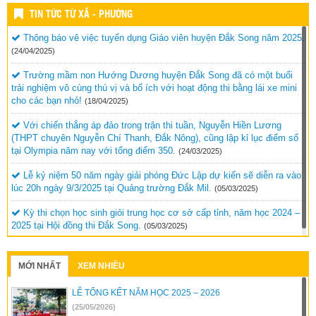
TIN TỨC TỪ XÃ - PHƯỜNG
Thông báo vê việc tuyển dụng Giáo viên huyện Đắk Song năm 2025.
(24/04/2025)
Trường mầm non Hướng Dương huyện Đắk Song đã có một buổi
trải nghiệm vô cùng thú vị và bổ ích với hoạt động thi bằng lái xe mini
cho các bạn nhỏ!
(18/04/2025)
Với chiến thắng áp đảo trong trận thi tuần, Nguyễn Hiền Lương
(THPT chuyên Nguyễn Chí Thanh, Đắk Nông), cũng lập kỉ lục điểm số
tại Olympia năm nay với tổng điểm 350.
(24/03/2025)
Lễ kỷ niệm 50 năm ngày giải phóng Đức Lập dự kiến sẽ diễn ra vào
lúc 20h ngày 9/3/2025 tại Quảng trường Đắk Mil.
(05/03/2025)
Kỳ thi chọn học sinh giỏi trung học cơ sở cấp tỉnh, năm học 2024 –
2025 tại Hội đồng thi Đắk Song.
(05/03/2025)
MỚI NHẤT
XEM NHIỀU
LỄ TỔNG KẾT NĂM HỌC 2025 – 2026
(25/05/2026)