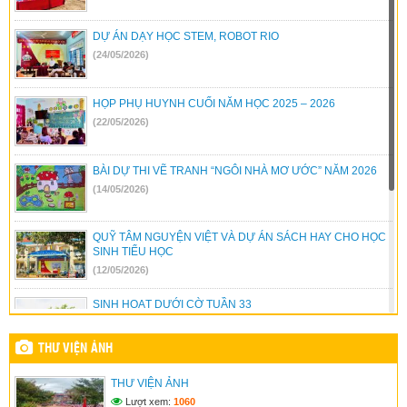
DỰ ÁN DẠY HỌC STEM, ROBOT RIO
(24/05/2026)
HỌP PHỤ HUYNH CUỐI NĂM HỌC 2025 – 2026
(22/05/2026)
BÀI DỰ THI VẼ TRANH “NGÔI NHÀ MƠ ƯỚC” NĂM 2026
(14/05/2026)
QUỸ TÂM NGUYỆN VIỆT VÀ DỰ ÁN SÁCH HAY CHO HỌC
SINH TIỂU HỌC
(12/05/2026)
SINH HOẠT DƯỚI CỜ TUẦN 33
(04/05/2026)
THƯ VIỆN ẢNH
HOÀN THIỆN CÔNG TRÌNH MÁI CHE YÊU THƯƠNG
THƯ VIỆN ẢNH
(23/04/2026)
Lượt xem:
1060