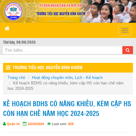
Toggle
naviga
Thứ bảy, 08/08/2026
TRƯỜNG TIỂU HỌC NGUYỄN BỈNH KHIÊM
Trang chủ
Hoạt động chuyên môn
,
Lịch - Kế hoạch
Kế hoạch BDHS có năng khiếu, kèm cặp HS còn hạn chế năm
học 2024-2025
KẾ HOẠCH BDHS CÓ NĂNG KHIẾU, KÈM CẶP HS
CÒN HẠN CHẾ NĂM HỌC 2024-2025
Quản trị
22/10/2024
Lượt xem:
928