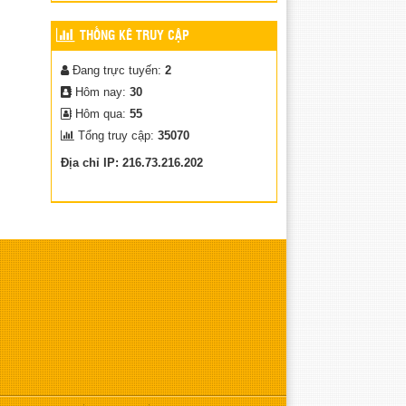
HƯỞNG ỨNG NGÀY SÁCH
THỐNG KÊ TRUY CẬP
VÀ VĂN HÓA ĐỌC VIỆT
NAM 21/04/2026
Đang trực tuyến:
2
(15/04/2026)
Hôm nay:
30
Hôm qua:
55
Tổng truy cập:
35070
Địa chỉ IP: 216.73.216.202