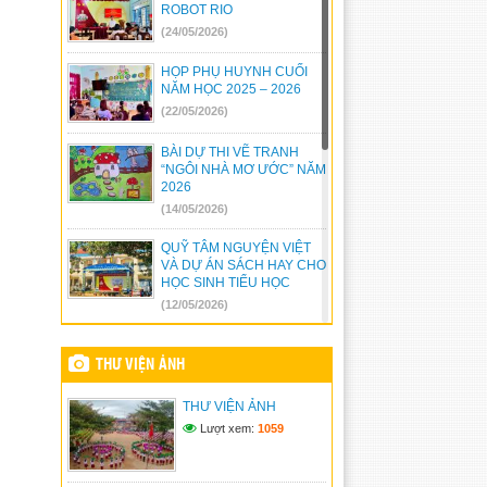
ROBOT RIO
(24/05/2026)
HỌP PHỤ HUYNH CUỐI
NĂM HỌC 2025 – 2026
(22/05/2026)
BÀI DỰ THI VẼ TRANH
“NGÔI NHÀ MƠ ƯỚC” NĂM
2026
(14/05/2026)
QUỸ TÂM NGUYỆN VIỆT
VÀ DỰ ÁN SÁCH HAY CHO
HỌC SINH TIỂU HỌC
(12/05/2026)
SINH HOẠT DƯỚI CỜ
TUẦN 33
THƯ VIỆN ẢNH
(04/05/2026)
THƯ VIỆN ẢNH
HOÀN THIỆN CÔNG
Lượt xem:
1059
TRÌNH MÁI CHE YÊU
THƯƠNG
(23/04/2026)