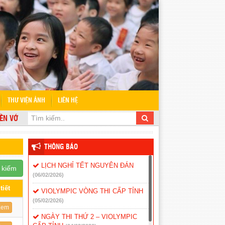
THƯ VIỆN ẢNH
LIÊN HỆ
VỚI WEBSITE TRƯỜNG TIỂU HỌC NGUYỄN BỈNH KHIÊM
THÔNG BÁO
LỊCH NGHỈ TẾT NGUYÊN ĐÁN
 kiếm
(06/02/2026)
tiết
VIOLYMPIC VÒNG THI CẤP TỈNH
(05/02/2026)
em
NGÀY THI THỨ 2 – VIOLYMPIC