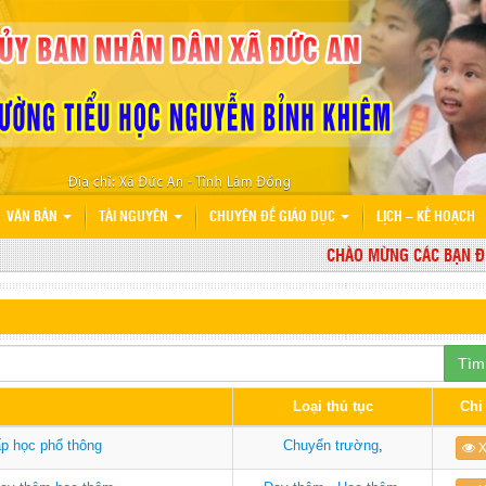
VĂN BẢN
TÀI NGUYÊN
CHUYÊN ĐỀ GIÁO DỤC
LỊCH – KẾ HOẠCH
CHÀO MỪNG CÁC BẠN ĐẾN 
Tìm
Loại thủ tục
Chi 
ấp học phổ thông
Chuyển trường
,
X