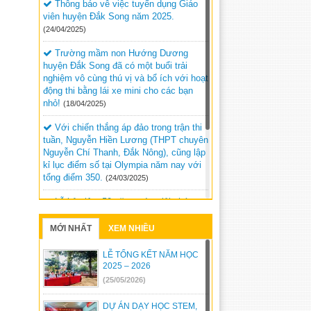
Thông báo vê việc tuyển dụng Giáo
viên huyện Đắk Song năm 2025.
(24/04/2025)
Trường mầm non Hướng Dương
huyện Đắk Song đã có một buổi trải
nghiệm vô cùng thú vị và bổ ích với hoạt
động thi bằng lái xe mini cho các bạn
nhỏ!
(18/04/2025)
Với chiến thắng áp đảo trong trận thi
tuần, Nguyễn Hiền Lương (THPT chuyên
Nguyễn Chí Thanh, Đắk Nông), cũng lập
kỉ lục điểm số tại Olympia năm nay với
tổng điểm 350.
(24/03/2025)
Lễ kỷ niệm 50 năm ngày giải phóng
Đức Lập dự kiến sẽ diễn ra vào lúc 20h
ngày 9/3/2025 tại Quảng trường Đắk Mil.
MỚI NHẤT
XEM NHIỀU
(05/03/2025)
LỄ TỔNG KẾT NĂM HỌC
Kỳ thi chọn học sinh giỏi trung học cơ
2025 – 2026
sở cấp tỉnh, năm học 2024 – 2025 tại
(25/05/2026)
Hội đồng thi Đắk Song.
(05/03/2025)
DỰ ÁN DẠY HỌC STEM,