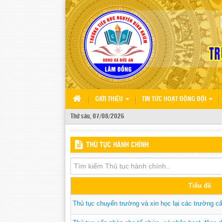
GIỚI THIỆU
TIN TỨC HOẠT ĐỘNG ĐỘI
Thứ sáu, 07/08/2026
THỦ TỤC HÀNH CHÍNH
Tiêu đề
Thủ tục chuyển trường và xin học lại các trường c