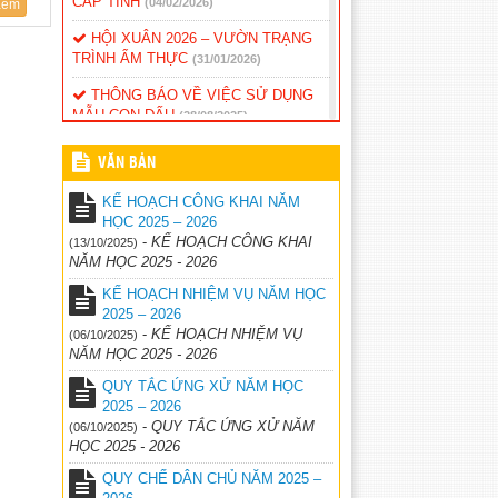
CẤP TỈNH
(04/02/2026)
em
HỘI XUÂN 2026 – VƯỜN TRẠNG
TRÌNH ẨM THỰC
(31/01/2026)
THÔNG BÁO VỀ VIỆC SỬ DỤNG
MẪU CON DẤU
(28/08/2025)
THÔNG BÁO TỰU TRƯỜNG NĂM
VĂN BẢN
HỌC 2025 – 2026
(21/08/2025)
KẾ HOẠCH CÔNG KHAI NĂM
Quyết định phê duyệt tài liệu giáo
HỌC 2025 – 2026
dục địa phương lớp 1,2,3,4,5 sử dụng
-
KẾ HOẠCH CÔNG KHAI
(13/10/2025)
trong cơ sở giáo dục phổ thông của
NĂM HỌC 2025 - 2026
tỉnh Đăk Nông
(26/05/2025)
KẾ HOẠCH NHIỆM VỤ NĂM HỌC
Thống kê đánh gia năng lực, phẩm
2025 – 2026
chất học sinh cuối năm
(26/05/2025)
-
KẾ HOẠCH NHIỆM VỤ
(06/10/2025)
NĂM HỌC 2025 - 2026
QUY TẮC ỨNG XỬ NĂM HỌC
2025 – 2026
-
QUY TẮC ỨNG XỬ NĂM
(06/10/2025)
HỌC 2025 - 2026
QUY CHẾ DÂN CHỦ NĂM 2025 –