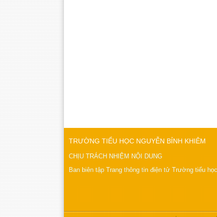
TRƯỜNG TIỂU HỌC NGUYỄN BỈNH KHIÊM
CHỊU TRÁCH NHIỆM NỘI DUNG
Ban biên tập Trang thông tin điện tử Trường tiểu h