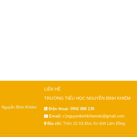
LIÊN HỆ
TRƯỜNG TIỂU HỌC NGUYỄN BỈNH KHIÊM
ọc Nguyễn Bỉnh Khiêm
Điện thoại:
0942 888 130
Email:
c1nguyenbinhkhiemds@gmail.com
Địa chỉ:
Thôn 10 Xã Đức An tỉnh Lâm Đồng