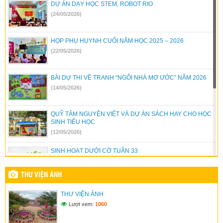
DỰ ÁN DẠY HỌC STEM, ROBOT RIO
(24/05/2026)
HỌP PHỤ HUYNH CUỐI NĂM HỌC 2025 – 2026
(22/05/2026)
BÀI DỰ THI VẼ TRANH “NGÔI NHÀ MƠ ƯỚC” NĂM 2026
(14/05/2026)
QUỸ TÂM NGUYỆN VIỆT VÀ DỰ ÁN SÁCH HAY CHO HỌC
SINH TIỂU HỌC
(12/05/2026)
SINH HOẠT DƯỚI CỜ TUẦN 33
(04/05/2026)
THƯ VIỆN ẢNH
HOÀN THIỆN CÔNG TRÌNH MÁI CHE YÊU THƯƠNG
THƯ VIỆN ẢNH
(23/04/2026)
Lượt xem:
1060