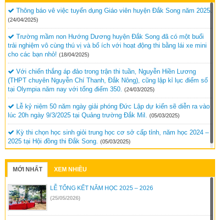
Thông báo vê việc tuyển dụng Giáo viên huyện Đắk Song năm 2025.
(24/04/2025)
Trường mầm non Hướng Dương huyện Đắk Song đã có một buổi
trải nghiệm vô cùng thú vị và bổ ích với hoạt động thi bằng lái xe mini
cho các bạn nhỏ!
(18/04/2025)
Với chiến thắng áp đảo trong trận thi tuần, Nguyễn Hiền Lương
(THPT chuyên Nguyễn Chí Thanh, Đắk Nông), cũng lập kỉ lục điểm số
tại Olympia năm nay với tổng điểm 350.
(24/03/2025)
Lễ kỷ niệm 50 năm ngày giải phóng Đức Lập dự kiến sẽ diễn ra vào
lúc 20h ngày 9/3/2025 tại Quảng trường Đắk Mil.
(05/03/2025)
Kỳ thi chọn học sinh giỏi trung học cơ sở cấp tỉnh, năm học 2024 –
2025 tại Hội đồng thi Đắk Song.
(05/03/2025)
MỚI NHẤT
XEM NHIỀU
LỄ TỔNG KẾT NĂM HỌC 2025 – 2026
(25/05/2026)