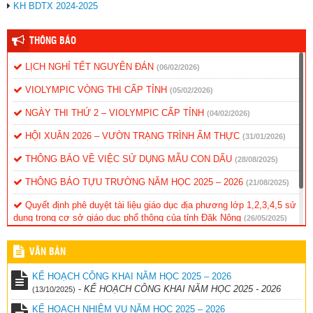
KH BDTX 2024-2025
THÔNG BÁO
LỊCH NGHỈ TẾT NGUYÊN ĐÁN
(06/02/2026)
VIOLYMPIC VÒNG THI CẤP TỈNH
(05/02/2026)
NGÀY THI THỨ 2 – VIOLYMPIC CẤP TỈNH
(04/02/2026)
HỘI XUÂN 2026 – VƯỜN TRẠNG TRÌNH ẨM THỰC
(31/01/2026)
THÔNG BÁO VỀ VIỆC SỬ DỤNG MẪU CON DẤU
(28/08/2025)
THÔNG BÁO TỰU TRƯỜNG NĂM HỌC 2025 – 2026
(21/08/2025)
Quyết định phê duyệt tài liệu giáo dục địa phương lớp 1,2,3,4,5 sử
dụng trong cơ sở giáo dục phổ thông của tỉnh Đăk Nông
(26/05/2025)
Thống kê đánh gia năng lực, phẩm chất học sinh cuối năm
VĂN BẢN
(26/05/2025)
KẾ HOẠCH CÔNG KHAI NĂM HỌC 2025 – 2026
-
KẾ HOẠCH CÔNG KHAI NĂM HỌC 2025 - 2026
(13/10/2025)
KẾ HOẠCH NHIỆM VỤ NĂM HỌC 2025 – 2026