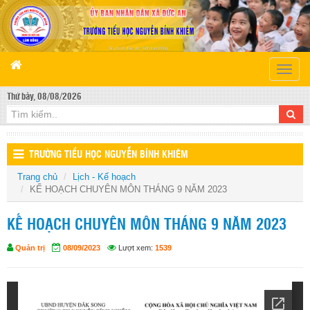
Toggle
naviga
Thứ bảy, 08/08/2026
TRƯỜNG TIỂU HỌC NGUYỄN BỈNH KHIÊM
Trang chủ
Lịch - Kế hoạch
KẾ HOẠCH CHUYÊN MÔN THÁNG 9 NĂM 2023
KẾ HOẠCH CHUYÊN MÔN THÁNG 9 NĂM 2023
Quản trị
08/09/2023
Lượt xem:
1539