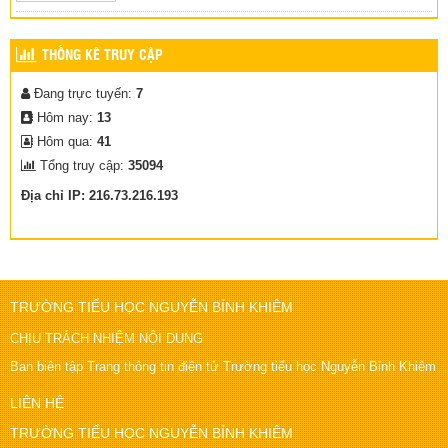
HƯỞNG ỨNG NGÀY SÁCH VÀ VĂN HÓA ĐỌC VIỆT NAM
21/04/2026
(15/04/2026)
THỐNG KÊ TRUY CẬP
Đang trực tuyến:
7
Hôm nay:
13
Hôm qua:
41
Tổng truy cập:
35094
Địa chỉ IP: 216.73.216.193
TRƯỜNG TIỂU HỌC NGUYỄN BỈNH KHIÊM
CHỊU TRÁCH NHIỆM NỘI DUNG
Ban biên tập Trang thông tin điện tử Trường tiểu học Nguyễn Bỉnh Khiêm
LIÊN HỆ
TRƯỜNG TIỂU HỌC NGUYỄN BỈNH KHIÊM