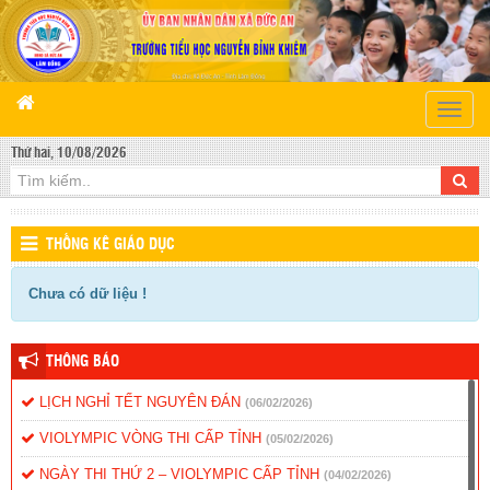
Toggle
naviga
Thứ hai, 10/08/2026
THỐNG KÊ GIÁO DỤC
Chưa có dữ liệu !
THÔNG BÁO
LỊCH NGHỈ TẾT NGUYÊN ĐÁN
(06/02/2026)
VIOLYMPIC VÒNG THI CẤP TỈNH
(05/02/2026)
NGÀY THI THỨ 2 – VIOLYMPIC CẤP TỈNH
(04/02/2026)