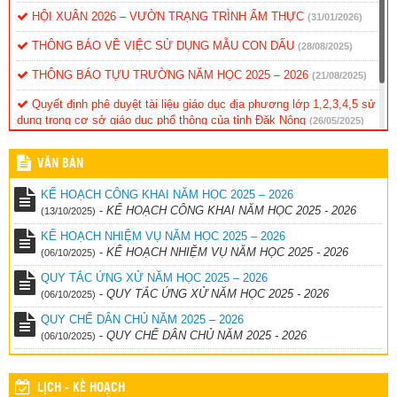
HỘI XUÂN 2026 – VƯỜN TRẠNG TRÌNH ẨM THỰC
(31/01/2026)
THÔNG BÁO VỀ VIỆC SỬ DỤNG MẪU CON DẤU
(28/08/2025)
THÔNG BÁO TỰU TRƯỜNG NĂM HỌC 2025 – 2026
(21/08/2025)
Quyết định phê duyệt tài liệu giáo dục địa phương lớp 1,2,3,4,5 sử
dụng trong cơ sở giáo dục phổ thông của tỉnh Đăk Nông
(26/05/2025)
Thống kê đánh gia năng lực, phẩm chất học sinh cuối năm
VĂN BẢN
(26/05/2025)
KẾ HOẠCH CÔNG KHAI NĂM HỌC 2025 – 2026
-
KẾ HOẠCH CÔNG KHAI NĂM HỌC 2025 - 2026
(13/10/2025)
KẾ HOẠCH NHIỆM VỤ NĂM HỌC 2025 – 2026
-
KẾ HOẠCH NHIỆM VỤ NĂM HỌC 2025 - 2026
(06/10/2025)
QUY TẮC ỨNG XỬ NĂM HỌC 2025 – 2026
-
QUY TẮC ỨNG XỬ NĂM HỌC 2025 - 2026
(06/10/2025)
QUY CHẾ DÂN CHỦ NĂM 2025 – 2026
-
QUY CHẾ DÂN CHỦ NĂM 2025 - 2026
(06/10/2025)
LỊCH - KẾ HOẠCH