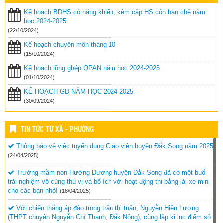
Kế hoạch BDHS có năng khiếu, kèm cặp HS còn hạn chế năm
học 2024-2025
(22/10/2024)
Kế hoạch chuyên môn tháng 10
(15/10/2024)
Kế hoạch lồng ghép QPAN năm học 2024-2025
(01/10/2024)
KẾ HOẠCH GD NĂM HỌC 2024-2025
(30/09/2024)
TIN TỨC TỪ XÃ - PHƯỜNG
Thông báo vê việc tuyển dụng Giáo viên huyện Đắk Song năm 2025.
(24/04/2025)
Trường mầm non Hướng Dương huyện Đắk Song đã có một buổi
trải nghiệm vô cùng thú vị và bổ ích với hoạt động thi bằng lái xe mini
cho các bạn nhỏ!
(18/04/2025)
Với chiến thắng áp đảo trong trận thi tuần, Nguyễn Hiền Lương
(THPT chuyên Nguyễn Chí Thanh, Đắk Nông), cũng lập kỉ lục điểm số