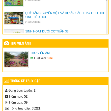
QUỸ TÂM NGUYỆN VIỆT VÀ DỰ ÁN SÁCH HAY CHO HỌC
SINH TIỂU HỌC
(12/05/2026)
SINH HOẠT DƯỚI CỜ TUẦN 33
(04/05/2026)
THƯ VIỆN ẢNH
HOÀN THIỆN CÔNG TRÌNH MÁI CHE YÊU THƯƠNG
THƯ VIỆN ẢNH
(23/04/2026)
Lượt xem:
1065
HƯỞNG ỨNG NGÀY SÁCH VÀ VĂN HÓA ĐỌC VIỆT NAM
21/04/2026
(15/04/2026)
THỐNG KÊ TRUY CẬP
Đang trực tuyến:
2
Hôm nay:
52
Hôm qua:
39
Tổng truy cập:
35221