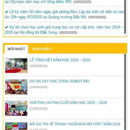
tại Olympia năm nay với tổng điểm 350.
(24/03/2025)
Lễ kỷ niệm 50 năm ngày giải phóng Đức Lập dự kiến sẽ diễn ra vào
lúc 20h ngày 9/3/2025 tại Quảng trường Đắk Mil.
(05/03/2025)
Kỳ thi chọn học sinh giỏi trung học cơ sở cấp tỉnh, năm học 2024 –
2025 tại Hội đồng thi Đắk Song.
(05/03/2025)
MỚI NHẤT
XEM NHIỀU
LỄ TỔNG KẾT NĂM HỌC 2025 – 2026
(25/05/2026)
DỰ ÁN DẠY HỌC STEM, ROBOT RIO
(24/05/2026)
HỌP PHỤ HUYNH CUỐI NĂM HỌC 2025 – 2026
(22/05/2026)
BÀI DỰ THI VẼ TRANH “NGÔI NHÀ MƠ ƯỚC” NĂM 2026
(14/05/2026)