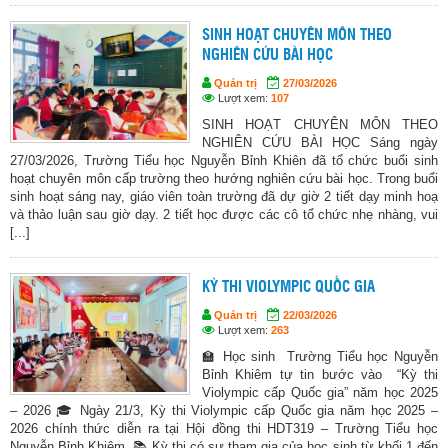
SINH HOẠT CHUYÊN MÔN THEO
NGHIÊN CỨU BÀI HỌC
Quản trị
27/03/2026
Lượt xem:
107
SINH HOẠT CHUYÊN MÔN THEO
NGHIÊN CỨU BÀI HỌC Sáng ngày
27/03/2026, Trường Tiểu học Nguyễn Bỉnh Khiên đã tổ chức buổi sinh
hoạt chuyên môn cấp trường theo hướng nghiên cứu bài học. Trong buổi
sinh hoạt sáng nay, giáo viên toàn trường đã dự giờ 2 tiết dạy minh hoạ
và thảo luận sau giờ dạy. 2 tiết học được các cô tổ chức nhẹ nhàng, vui
[...]
KỲ THI VIOLYMPIC QUỐC GIA
Quản trị
22/03/2026
Lượt xem:
263
🏫 Học sinh Trường Tiểu học Nguyễn
Bỉnh Khiêm tự tin bước vào “Kỳ thi
Violympic cấp Quốc gia” năm học 2025
– 2026 🎓 Ngày 21/3, Kỳ thi Violympic cấp Quốc gia năm học 2025 –
2026 chính thức diễn ra tại Hội đồng thi HDT319 – Trường Tiểu học
Nguyễn Bỉnh Khiêm. 📚 Kỳ thi có sự tham gia của học sinh từ khối 1 đến