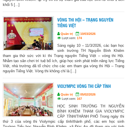
khối 5 [...]
VÒNG THI HỘI – TRẠNG NGUYÊN
TIẾNG VIỆT
Quản trị
10/03/2026
Lượt xem:
174
Sáng ngày 10 – 11/3/2026, các bạn học
sinh trường TH Nguyễn Bỉnh Khiêm
tham gia thử sức với kì thi Trạng nguyên Tiếng Việt – vòng thi Hội.
Nhằm tạo sân chơi trí tuệ bổ ích, giúp học sinh phát triển năng lực Tiếng
Việt, nhà trường đã tổ chức cho các em tham gia vòng thi Hội – Trạng
nguyên Tiếng Việt. Vòng thi không chỉ là [...]
VIOLYMPIC VÒNG THI CẤP TỈNH
Quản trị
05/02/2026
Lượt xem:
167
HỌC SINH TRƯỜNG TH NGUYỄN
BỈNH KHIÊM THAM GIA VIOLYMPIC
CẤP TỈNH/THÀNH PHỐ Trong ngày thi
thứ 3 của vòng thi Violympic cấp tỉnh/thành phố, các em học sinh
Trường Tiểu học Nguyễn Bỉnh Khiêm, xã Đức An đã tham gia với tinh