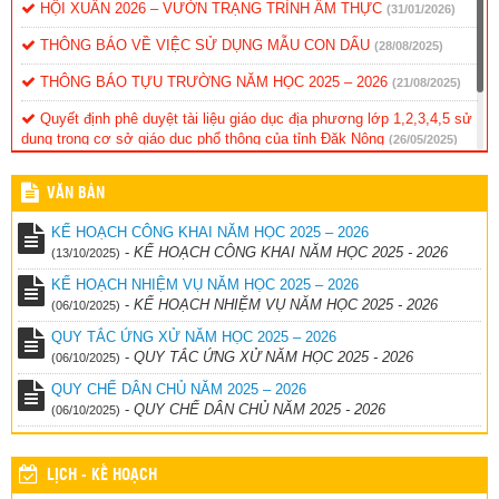
HỘI XUÂN 2026 – VƯỜN TRẠNG TRÌNH ẨM THỰC
(31/01/2026)
THÔNG BÁO VỀ VIỆC SỬ DỤNG MẪU CON DẤU
(28/08/2025)
THÔNG BÁO TỰU TRƯỜNG NĂM HỌC 2025 – 2026
(21/08/2025)
Quyết định phê duyệt tài liệu giáo dục địa phương lớp 1,2,3,4,5 sử
dụng trong cơ sở giáo dục phổ thông của tỉnh Đăk Nông
(26/05/2025)
Thống kê đánh gia năng lực, phẩm chất học sinh cuối năm
VĂN BẢN
(26/05/2025)
KẾ HOẠCH CÔNG KHAI NĂM HỌC 2025 – 2026
-
KẾ HOẠCH CÔNG KHAI NĂM HỌC 2025 - 2026
(13/10/2025)
KẾ HOẠCH NHIỆM VỤ NĂM HỌC 2025 – 2026
-
KẾ HOẠCH NHIỆM VỤ NĂM HỌC 2025 - 2026
(06/10/2025)
QUY TẮC ỨNG XỬ NĂM HỌC 2025 – 2026
-
QUY TẮC ỨNG XỬ NĂM HỌC 2025 - 2026
(06/10/2025)
QUY CHẾ DÂN CHỦ NĂM 2025 – 2026
-
QUY CHẾ DÂN CHỦ NĂM 2025 - 2026
(06/10/2025)
LỊCH - KẾ HOẠCH