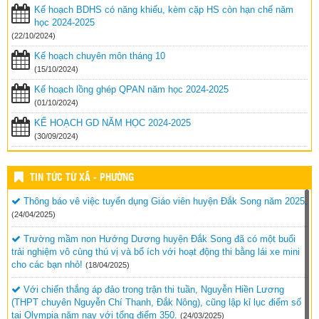
Kế hoạch BDHS có năng khiếu, kèm cặp HS còn hạn chế năm
học 2024-2025
(22/10/2024)
Kế hoạch chuyên môn tháng 10
(15/10/2024)
Kế hoạch lồng ghép QPAN năm học 2024-2025
(01/10/2024)
KẾ HOẠCH GD NĂM HỌC 2024-2025
(30/09/2024)
TIN TỨC TỪ XÃ - PHƯỜNG
Thông báo vê việc tuyển dụng Giáo viên huyện Đắk Song năm 2025.
(24/04/2025)
Trường mầm non Hướng Dương huyện Đắk Song đã có một buổi
trải nghiệm vô cùng thú vị và bổ ích với hoạt động thi bằng lái xe mini
cho các bạn nhỏ!
(18/04/2025)
Với chiến thắng áp đảo trong trận thi tuần, Nguyễn Hiền Lương
(THPT chuyên Nguyễn Chí Thanh, Đắk Nông), cũng lập kỉ lục điểm số
tại Olympia năm nay với tổng điểm 350.
(24/03/2025)