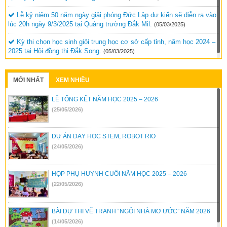
Lễ kỷ niệm 50 năm ngày giải phóng Đức Lập dự kiến sẽ diễn ra vào
lúc 20h ngày 9/3/2025 tại Quảng trường Đắk Mil.
(05/03/2025)
Kỳ thi chọn học sinh giỏi trung học cơ sở cấp tỉnh, năm học 2024 –
2025 tại Hội đồng thi Đắk Song.
(05/03/2025)
MỚI NHẤT
XEM NHIỀU
LỄ TỔNG KẾT NĂM HỌC 2025 – 2026
(25/05/2026)
DỰ ÁN DẠY HỌC STEM, ROBOT RIO
(24/05/2026)
HỌP PHỤ HUYNH CUỐI NĂM HỌC 2025 – 2026
(22/05/2026)
BÀI DỰ THI VẼ TRANH “NGÔI NHÀ MƠ ƯỚC” NĂM 2026
(14/05/2026)