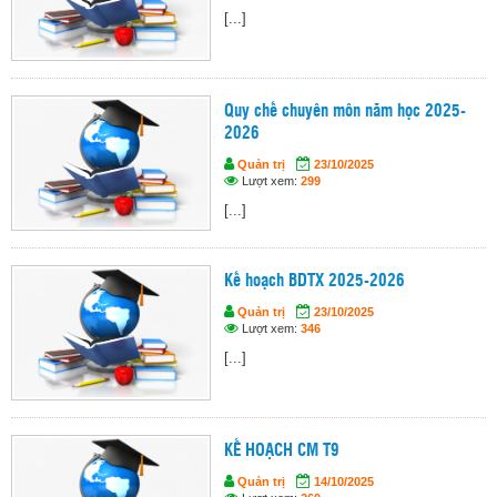
[...]
Quy chế chuyên môn năm học 2025-
2026
Quản trị
23/10/2025
Lượt xem:
299
[...]
Kế hoạch BDTX 2025-2026
Quản trị
23/10/2025
Lượt xem:
346
[...]
KẾ HOẠCH CM T9
Quản trị
14/10/2025