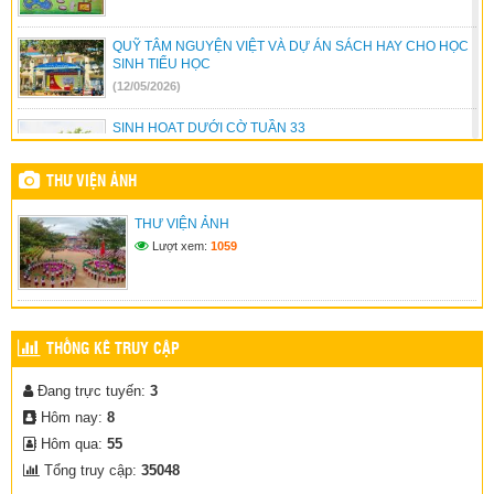
QUỸ TÂM NGUYỆN VIỆT VÀ DỰ ÁN SÁCH HAY CHO HỌC
SINH TIỂU HỌC
(12/05/2026)
SINH HOẠT DƯỚI CỜ TUẦN 33
(04/05/2026)
THƯ VIỆN ẢNH
HOÀN THIỆN CÔNG TRÌNH MÁI CHE YÊU THƯƠNG
THƯ VIỆN ẢNH
(23/04/2026)
Lượt xem:
1059
HƯỞNG ỨNG NGÀY SÁCH VÀ VĂN HÓA ĐỌC VIỆT NAM
21/04/2026
(15/04/2026)
THỐNG KÊ TRUY CẬP
Đang trực tuyến:
3
Hôm nay:
8
Hôm qua:
55
Tổng truy cập:
35048