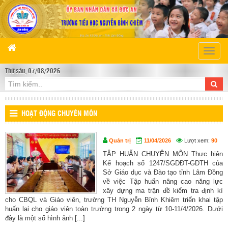
Toggle
naviga
Thứ sáu, 07/08/2026
HOẠT ĐỘNG CHUYÊN MÔN
Quản trị
11/04/2026
Lượt xem:
90
TẬP HUẤN CHUYÊN MÔN Thực hiện
Kế hoạch số 1247/SGDĐT-GDTH của
Sở Giáo dục và Đào tạo tỉnh Lâm Đồng
về việc Tập huấn nâng cao năng lực
xây dựng ma trận đề kiểm tra định kì
cho CBQL và Giáo viên, trường TH Nguyễn Bỉnh Khiêm triển khai tập
huấn lại cho giáo viên toàn trường trong 2 ngày từ 10-11/4/2026. Dưới
đây là một số hình ảnh [...]