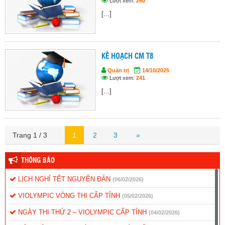
Lượt xem:
260
[...]
KẾ HOẠCH CM T8
Quản trị
14/10/2025
Lượt xem:
241
[...]
Trang 1 / 3
1
2
3
»
THÔNG BÁO
LỊCH NGHỈ TẾT NGUYÊN ĐÁN
(06/02/2026)
VIOLYMPIC VÒNG THI CẤP TỈNH
(05/02/2026)
NGÀY THI THỨ 2 – VIOLYMPIC CẤP TỈNH
(04/02/2026)